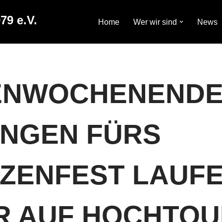
79 e.V.
Home
Wer wir sind
News
NWOCHENENDE 
NGEN FÜRS
ZENFEST LAUF
R AUF HOCHTO